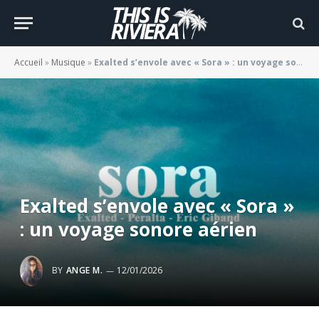
Accueil
»
Musique
»
Exalted s’envole avec « Sora » : un voyage sonore aérien
Exalted s’envole avec « Sora »
: un voyage sonore aérien
BY
ANGE M.
12/01/2026