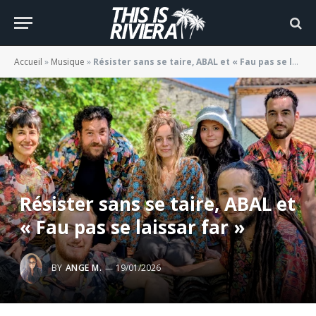
Accueil
»
Musique
»
Résister sans se taire, ABAL et « Fau pas se laissar far »
Résister sans se taire, ABAL et
« Fau pas se laissar far »
BY
ANGE M.
19/01/2026