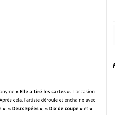
 éponyme
« Elle a tiré les cartes »
. L’occasion
rès cela, l’artiste déroule et enchaine avec
e »
,
« Deux Epées »
,
« Dix de coupe »
et
«