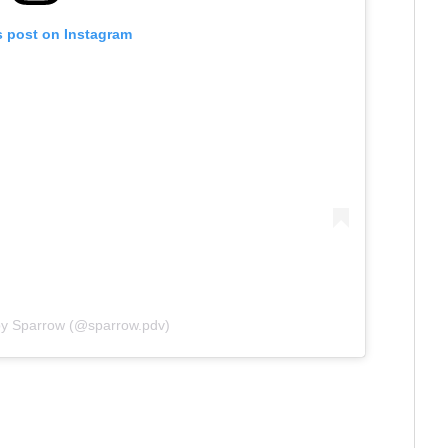
s post on Instagram
by Sparrow (@sparrow.pdv)