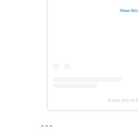
View thi
A post shared 
– – –