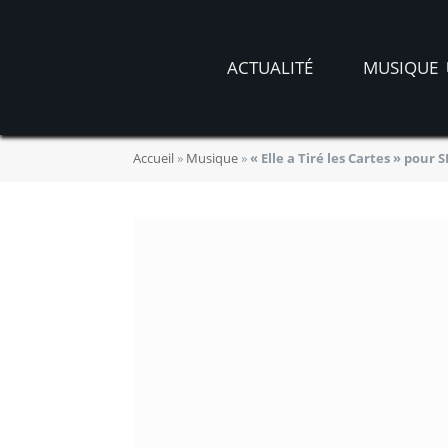
ACTUALITÉ
MUSIQUE
Accueil
»
Musique
»
« Elle a Tiré les Cartes » pou