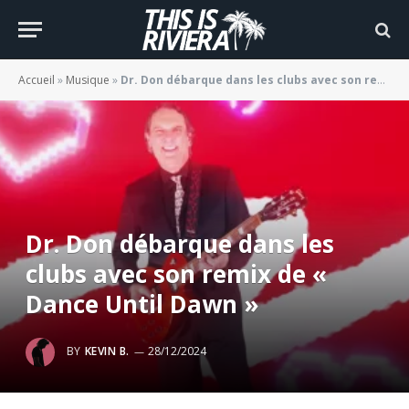
Accueil
»
Musique
»
Dr. Don débarque dans les clubs avec son remix de « Dance Until Dawn »
Dr. Don débarque dans les
clubs avec son remix de «
Dance Until Dawn »
BY
KEVIN B.
28/12/2024