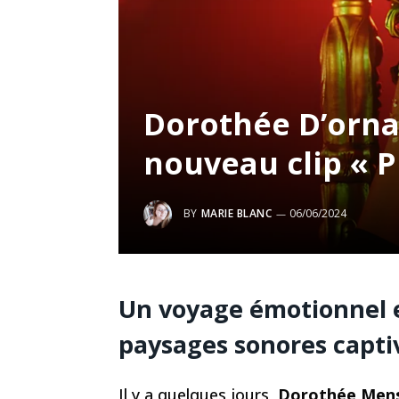
Dorothée D’orna
nouveau clip « P
BY
MARIE BLANC
06/06/2024
Un voyage émotionnel et
paysages sonores capti
Il y a quelques jours,
Dorothée Men