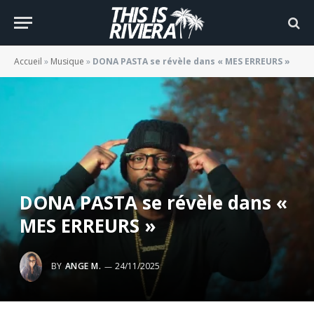
Accueil
»
Musique
»
DONA PASTA se révèle dans « MES ERREURS »
DONA PASTA se révèle dans «
MES ERREURS »
BY
ANGE M.
24/11/2025