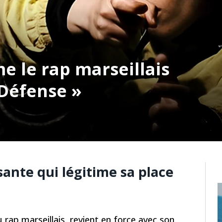
 le rap marseillais
 Défense »
ante qui légitime sa place
 rap marseillais, revient en force avec son