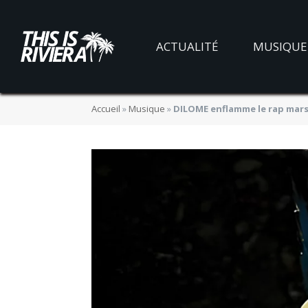
ACTUALITÉ
MUSIQUE
Accueil
»
Musique
»
DILOME enflamme le rap marse