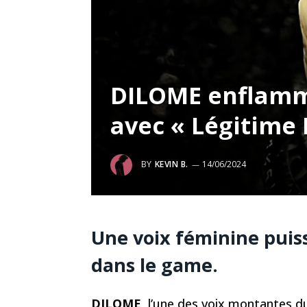
DILOME enflamme
avec « Légitime
BY
KEVIN B.
14/06/2024
Une voix féminine puiss
dans le game.
DILOME
, l’une des voix montantes du