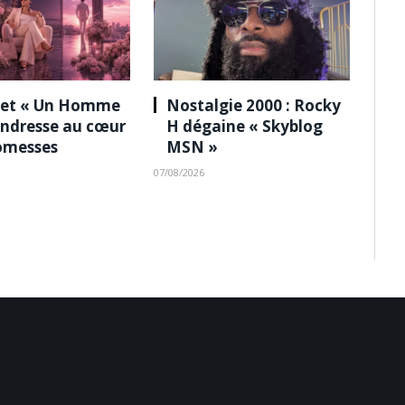
 et « Un Homme
Nostalgie 2000 : Rocky
tendresse au cœur
H dégaine « Skyblog
omesses
MSN »
07/08/2026