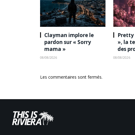
Clayman implore le
Pretty
pardon sur « Sorry
», la 
mama »
des pr
08/08/2026
08/08/2026
Les commentaires sont fermés.