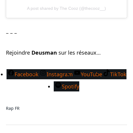
A post shared by The Cooz (@thecooz__)
– – –
Rejoindre
Deusman
sur les réseaux…
Facebook
Instagram
YouTube
TikTok
Spotify
Rap FR