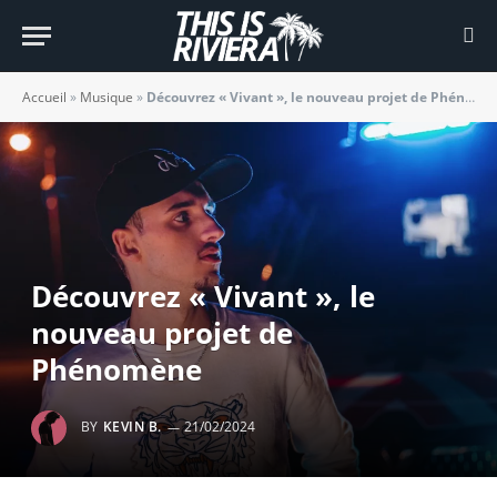
Accueil
»
Musique
»
Découvrez « Vivant », le nouveau projet de Phénomène
Découvrez « Vivant », le
nouveau projet de
Phénomène
BY
KEVIN B.
21/02/2024