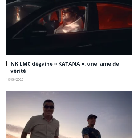
NK LMC dégaine « KATANA », une lame de
vérité
10/08/2026