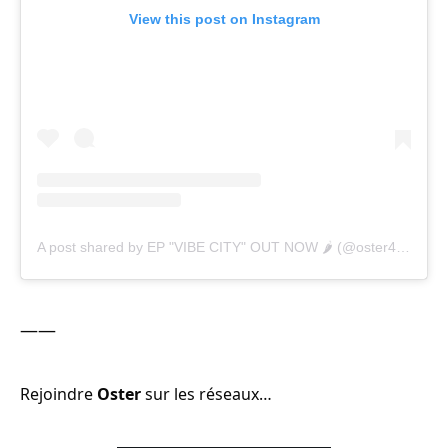
View this post on Instagram
A post shared by EP "VIBE CITY" OUT NOW 🌶 (@oster4000)
——
Rejoindre
Oster
sur les réseaux…