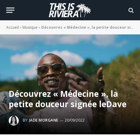
Accueil
»
Musique
»
Découvrez « Médecine », la petite douceur signée leDave
Découvrez « Médecine », la
petite douceur signée leDave
BY
JADE MORGANE
20/09/2022