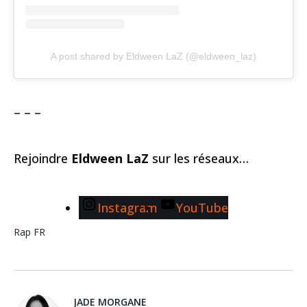
A post shared by Eldween LaZ (@eldween_laz)
– – –
Rejoindre
Eldween LaZ
sur les réseaux…
Instagram
YouTube
Rap FR
JADE MORGANE