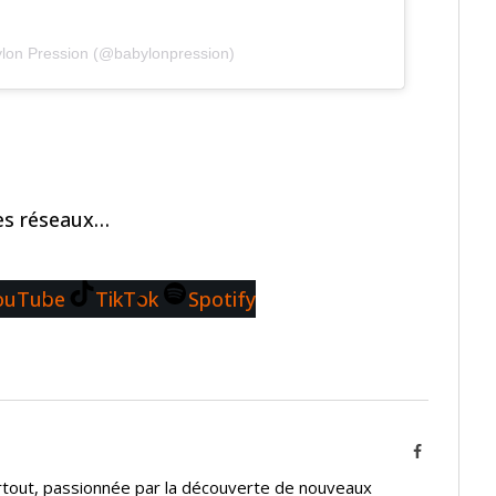
ylon Pression (@babylonpression)
les réseaux…
ouTube
TikTok
Spotify
Facebook
urtout, passionnée par la découverte de nouveaux