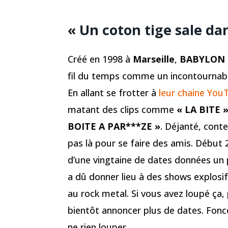
« Un coton tige sale dan
Créé en 1998 à
Marseille
,
BABYLON 
fil du temps comme un incontournabl
En allant se frotter à
leur chaine You
matant des clips comme
« LA BITE 
BOITE A PAR***ZE »
. Déjanté, conte
pas là pour se faire des amis. Début 2
d’une vingtaine de dates données un 
a dû donner lieu à des shows explosif
au rock metal. Si vous avez loupé ça,
bientôt annoncer plus de dates. Fonce
ne rien louper.