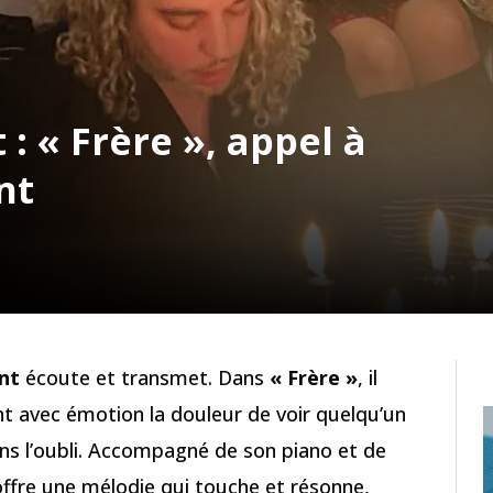
 « Frère », appel à
nt
nt
écoute et transmet. Dans
« Frère »
, il
t avec émotion la douleur de voir quelqu’un
ans l’oubli. Accompagné de son piano et de
ffre une mélodie qui touche et résonne,