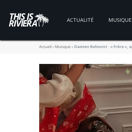
ACTUALITÉ
MUSIQUE
Accueil
»
Musique
»
Damien Belmont : « Frère », a