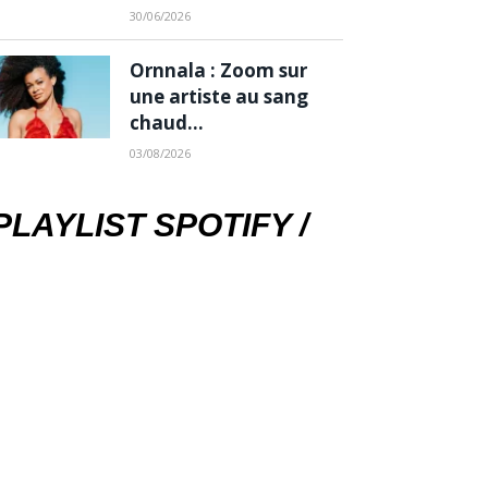
30/06/2026
Ornnala : Zoom sur
une artiste au sang
chaud…
03/08/2026
PLAYLIST SPOTIFY /