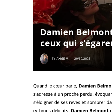
Damien Belmont :
ceux qui s’égare
BY
ANGE M.
29/10/2025
Quand le cœur parle,
Damien Belmo
s’adresse à un proche perdu, évoquan
s’éloigner de ses rêves et sombrer d
rythmes délicats,
Damien Belmont
o