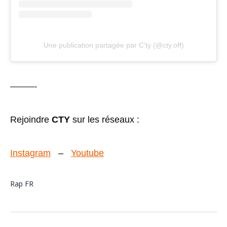
Une publication partagée par C’ty (@cty.off)
———-
Rejoindre
CTY
sur les réseaux :
Instagram
–
Youtube
Rap FR