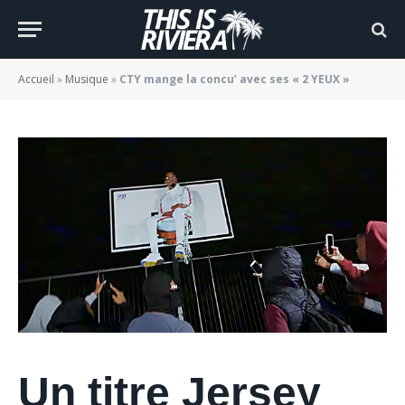
« 2 YEUX »
BY
JADE MORGANE BLOGGER
22/10/2022
Accueil
»
Musique
»
CTY mange la concu’ avec ses « 2 YEUX »
Un titre Jersey