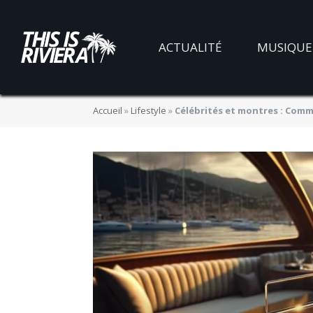
ACTUALITÉ
MUSIQUE
Accueil
»
Lifestyle
»
Célébrités et montres : Comm