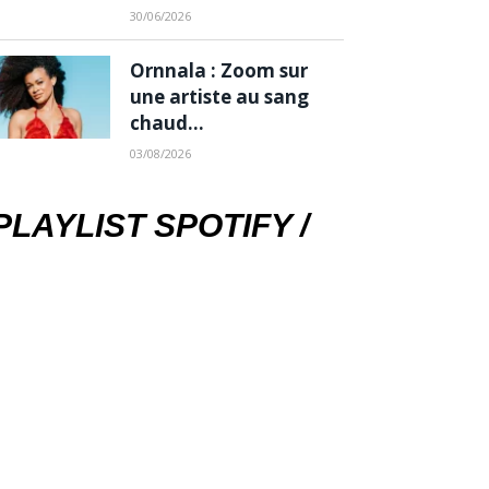
30/06/2026
Ornnala : Zoom sur
une artiste au sang
chaud…
03/08/2026
PLAYLIST SPOTIFY /