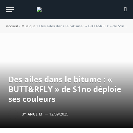
Accueil
»
Musique
»
Des ailes dans le bitume : « BUTT&RFLY » de S1no déploie ses couleurs
Des ailes dans le bitume : «
BUTT&RFLY » de S1no déploie
ses couleurs
BY
ANGE M.
12/09/2025