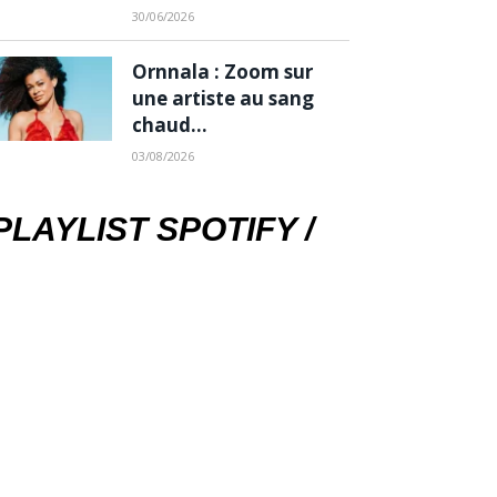
30/06/2026
Ornnala : Zoom sur
une artiste au sang
chaud…
03/08/2026
PLAYLIST SPOTIFY /