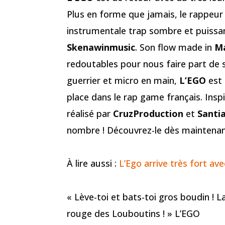
Plus en forme que jamais, le rappeur 
instrumentale trap sombre et puissa
Skenawinmusic
. Son flow made in
Ma
redoutables pour nous faire part de s
guerrier et micro en main,
L’EGO
est 
place dans le rap game français. Inspi
réalisé par
CruzProduction
et
Santi
nombre ! Découvrez-le dès maintena
À lire aussi :
L’Ego arrive très fort av
« Lève-toi et bats-toi gros boudin ! 
rouge des Louboutins ! » L’EGO