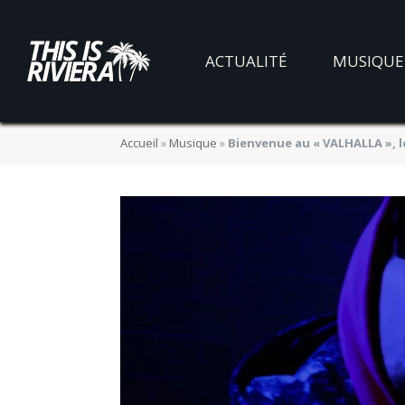
ACTUALITÉ
MUSIQUE
Accueil
»
Musique
»
Bienvenue au « VALHALLA », l