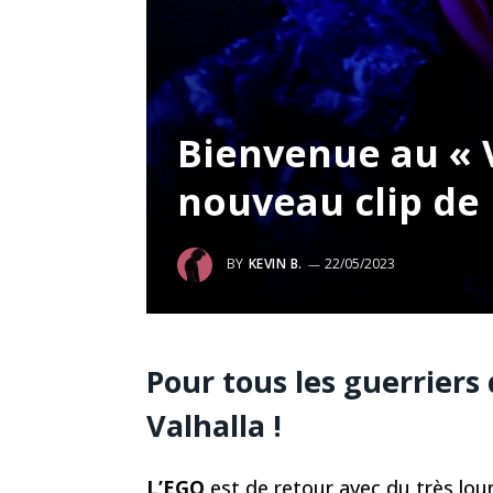
Bienvenue au « 
nouveau clip de
BY
KEVIN B.
22/05/2023
Pour tous les guerriers
Valhalla !
L’EGO
est de retour avec du très lour