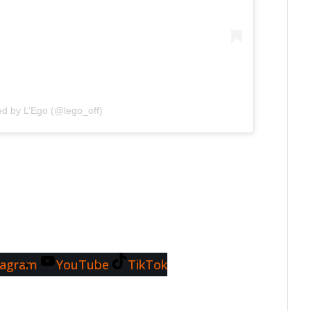
ed by L’Ego (@lego_off)
tagram
YouTube
TikTok