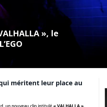
VALHALLA », le
 L’EGO
 qui méritent leur place au
d, un nouveau clip intitulé
« VALHALLA »
.