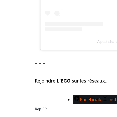
A post shar
– – –
Rejoindre
L’EGO
sur les réseaux…
Facebook
Ins
Rap FR