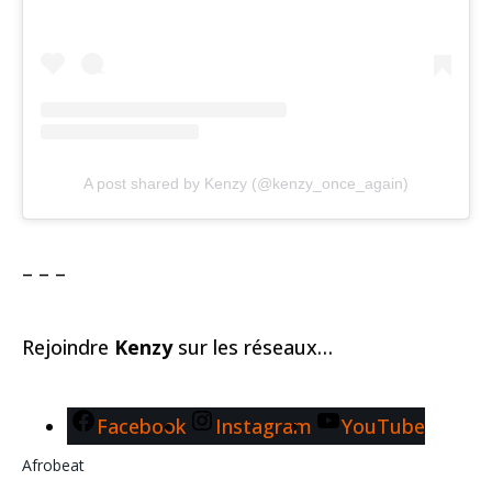
A post shared by Kenzy (@kenzy_once_again)
– – –
Rejoindre
Kenzy
sur les réseaux…
Facebook
Instagram
YouTube
Afrobeat