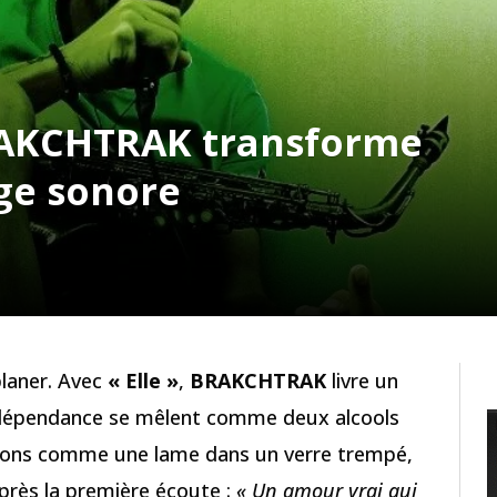
BRAKCHTRAK transforme
ige sonore
planer. Avec
« Elle »
,
BRAKCHTRAK
livre un
a dépendance se mêlent comme deux alcools
motions comme une lame dans un verre trempé,
près la première écoute :
« Un amour vrai qui