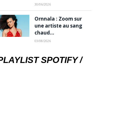
30/06/2026
Ornnala : Zoom sur
une artiste au sang
chaud…
03/08/2026
PLAYLIST SPOTIFY /