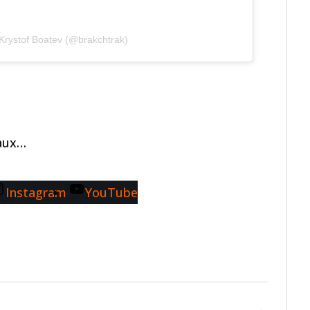
Krystof Boatev (@brakchtrak)
eaux…
Instagram
YouTube