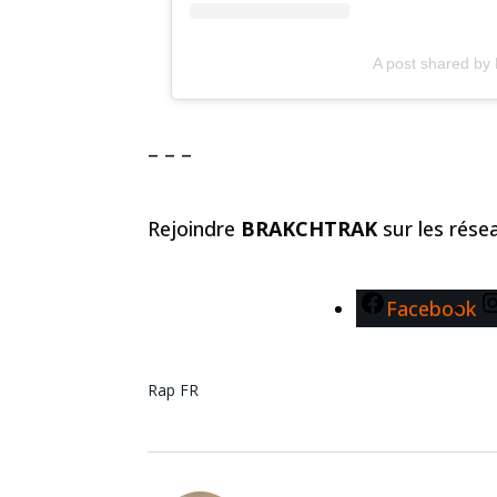
A post shared by 
– – –
Rejoindre
BRAKCHTRAK
sur les rés
Facebook
Rap FR