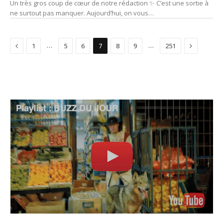
Un très gros coup de cœur de notre rédaction ✨ C’est une sortie à
ne surtout pas manquer. Aujourd’hui, on vous…
Précédent
Suivant
…
…
1
5
6
7
8
9
251