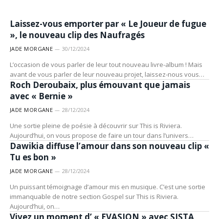
ARTISTES
Laissez-vous emporter par « Le Joueur de fugue
», le nouveau clip des Naufragés
JADE MORGANE
30/12/2024
L’occasion de vous parler de leur tout nouveau livre-album ! Mais
ARTISTES
avant de vous parler de leur nouveau projet, laissez-nous vous…
Roch Deroubaix, plus émouvant que jamais
avec « Bernie »
JADE MORGANE
28/12/2024
Une sortie pleine de poésie à découvrir sur This is Riviera.
ARTISTES
Aujourd’hui, on vous propose de faire un tour dans l’univers…
Dawikia diffuse l’amour dans son nouveau clip «
Tu es bon »
JADE MORGANE
28/12/2024
Un puissant témoignage d’amour mis en musique. C’est une sortie
immanquable de notre section Gospel sur This is Riviera.
ARTISTES
Aujourd’hui, on…
Vivez un moment d’ « EVASION » avec SISTA