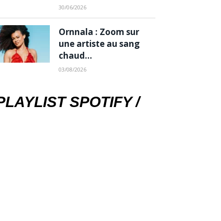
30/06/2026
Ornnala : Zoom sur
une artiste au sang
chaud…
03/08/2026
PLAYLIST SPOTIFY /