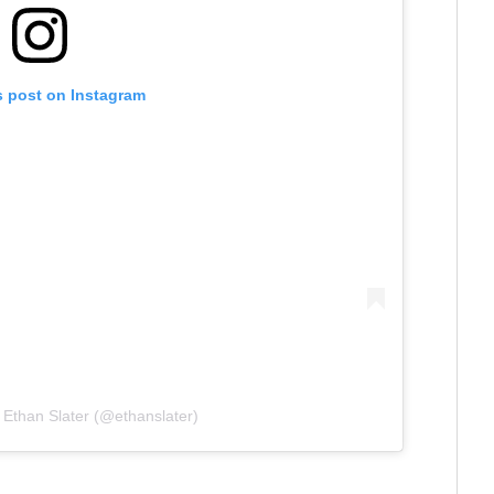
s post on Instagram
 Ethan Slater (@ethanslater)