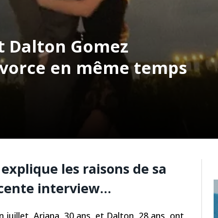
t Dalton Gomez
ivorce en même temps
explique les raisons de sa
cente interview…
 juillet, Ariana, 30 ans, et Dalton, 28 ans, ont