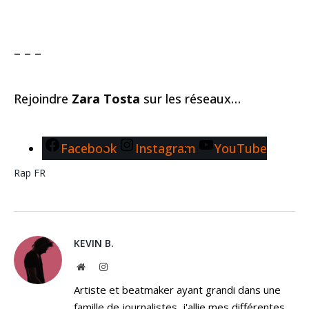
– – –
Rejoindre
Zara Tosta
sur les réseaux…
Facebook
Instagram
YouTube
Rap FR
KEVIN B.
Website
Instagram
Artiste et beatmaker ayant grandi dans une
famille de journalistes, j'allie mes différentes