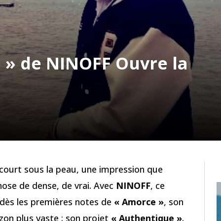
» de NINOFF Ouvre la
ourt sous la peau, une impression que
ose de dense, de vrai. Avec
NINOFF
, ce
 dès les premières notes de
« Amorce »
, son
izon plus vaste : son projet
« Authentique »
.