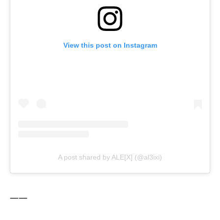
View this post on Instagram
A post shared by ALE[X] (@al3ixi)
——