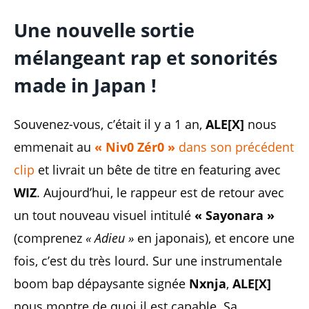
Une nouvelle sortie
mélangeant rap et sonorités
made in Japan !
Souvenez-vous, c’était il y a 1 an,
ALE[X]
nous
emmenait au
« Niv0 Zér0 »
dans son précédent
clip
et livrait un bête de titre en featuring avec
WIZ
. Aujourd’hui, le rappeur est de retour avec
un tout nouveau visuel intitulé
« Sayonara »
(comprenez
« Adieu »
en japonais), et encore une
fois, c’est du très lourd. Sur une instrumentale
boom bap dépaysante signée
Nxnja
,
ALE[X]
nous montre de quoi il est capable. Sa