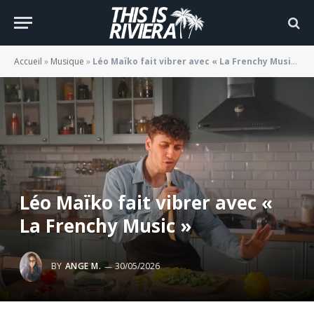
Accueil
»
Musique
»
Léo Maïko fait vibrer avec « La Frenchy Music »
Léo Maïko fait vibrer avec «
La Frenchy Music »
BY
ANGE M.
30/05/2026