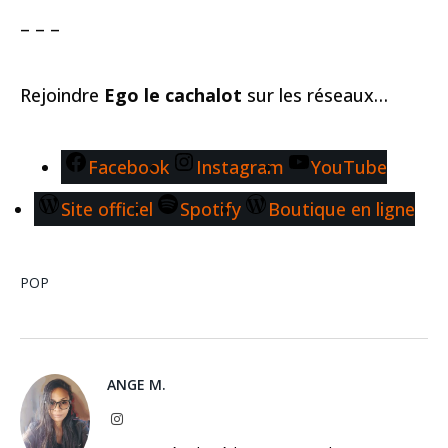
– – –
Rejoindre
Ego le cachalot
sur les réseaux…
Facebook
Instagram
YouTube
Site officiel
Spotify
Boutique en ligne
POP
ANGE M.
Instagram