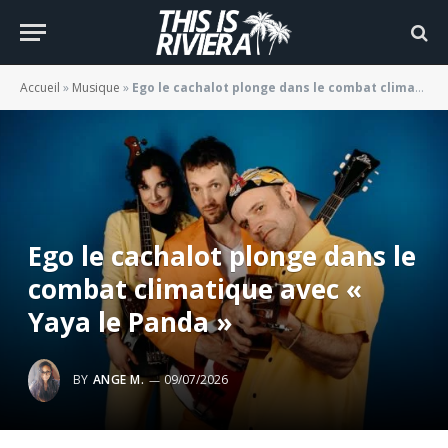
Accueil
»
Musique
»
Ego le cachalot plonge dans le combat climatique avec « Yaya le Panda »
Ego le cachalot plonge dans le
combat climatique avec «
Yaya le Panda »
BY
ANGE M.
09/07/2026